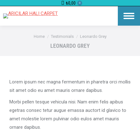
₺
0,00
0
You are here:
Home
Testimonials
Leonardo Grey
LEONARDO GREY
Lorem ipsum nec magna fermentum in pharetra orci mollis
sit amet odio eu amet mauris ornare dapibus.
Morbi pellen tesque vehicula nisi. Nam enim felis apibus
egetras consec tetur augue emassa auctort id glavico to
amet molestie lorem pulvinar odio eulos amet mauris
ornare dapibus.