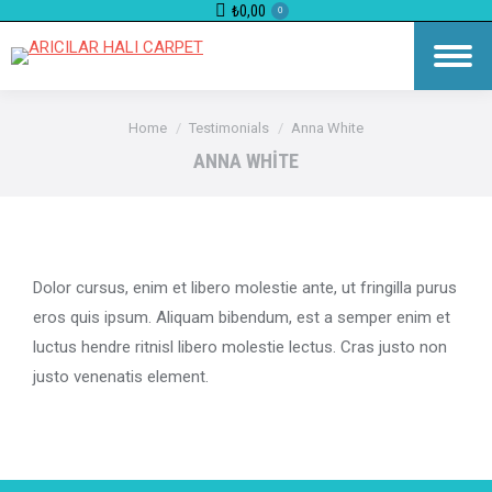
₺
0,00
0
You are here:
Home
Testimonials
Anna White
ANNA WHITE
Dolor cursus, enim et libero molestie ante, ut fringilla purus
eros quis ipsum. Aliquam bibendum, est a semper enim et
luctus hendre ritnisl libero molestie lectus. Cras justo non
justo venenatis element.